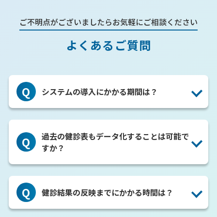
ご不明点がございましたらお気軽にご相談ください
よくあるご質問
Q
システムの導入にかかる期間は？
お申込み後、管理者様ページ・従業員様アカウントの
A
発行は約100名の企業様であれば1週間程度です。健診
過去の健診表もデータ化することは可能で
Q
データの反映には別途お時間を頂きます。
すか？
もちろん可能でございます。

A
その場合、従業員様単価が登録分発生いたします。
Q
健診結果の反映までにかかる時間は？