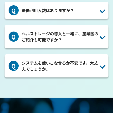
健診表を送付いただいてから1~2ヶ月程度でシステムに
A
反映されます。

Q
最低利用人数はありますか？
お急ぎの場合は別途ご相談下さい。
最低利用人数はございません。企業規模問わずにご利
A
用いただけます。
ヘルストレージの導入と一緒に、産業医の
Q
ご紹介も可能ですか？
嘱託産業医のご紹介可能です。嘱託産業医サービスにつ
A
いては
こちら
をご確認ください。
システムを使いこなせるか不安です。大丈
Q
夫でしょうか。
ご安心ください。

分かり易いシンプルな画面でございます。

A
もし操作方法がわからない場合でも専属の担当者がお
電話・メールでご案内いたしますのでご安心下さい。